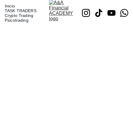
Inicio
TASK TRADERS
Crypto Trading
Psicotrading
Únete a 
"Tu Primer 
Trade" 
y Transforma 
tu Futuro Financiero