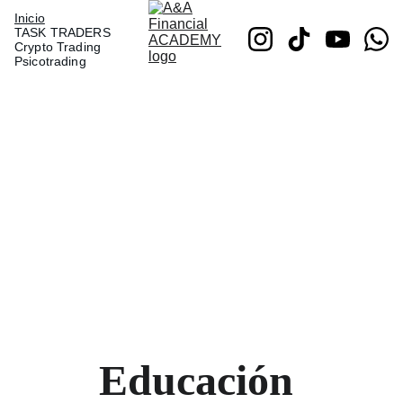
Inicio
TASK TRADERS
Crypto Trading
Psicotrading
A&A 
Financial 
Educación 